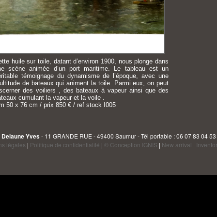
tte huile sur toile, datant d’environ 1900, nous plonge dans
ne scène animée d’un port maritime. Le tableau est un
éritable témoignage du dynamisme de l’époque, avec une
ltitude de bateaux qui animent la toile. Parmi eux, on peut
iscerner des voiliers , des bateaux à vapeur ainsi que des
teaux cumulant la vapeur et la voile .
m 50 x 76 cm / prix 850 € / ref stock I005
Delaune Yves
- 11 GRANDE RUE - 49400 Saumur - Tél portable : 06 07 83 04 53
ns légales
|
Politique de confidentialité
|
© Conception IGNIS
|
New arrival
|
Invento