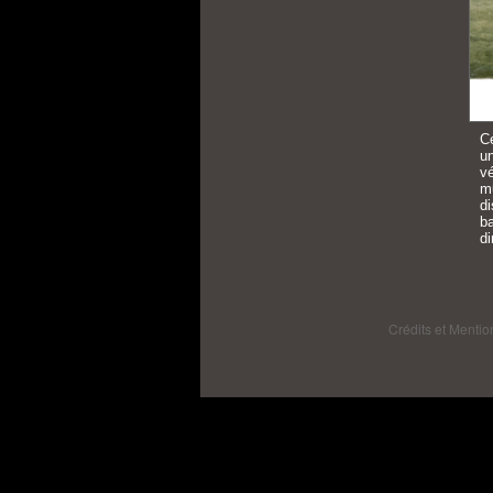
Ce
u
v
mu
d
ba
di
Crédits et Mentio