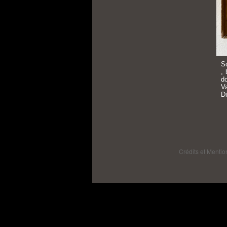
S
, 
d
Va
Di
Crédits et Mentio