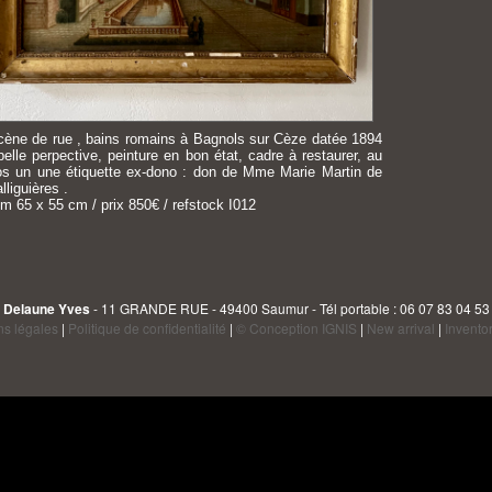
cène de rue , bains romains à Bagnols sur Cèze datée 1894
belle perpective, peinture en bon état, cadre à restaurer, au
os un une étiquette ex-dono : don de Mme Marie Martin de
lliguières .
m 65 x 55 cm / prix 850€ / refstock I012
Delaune Yves
- 11 GRANDE RUE - 49400 Saumur - Tél portable : 06 07 83 04 53
ns légales
|
Politique de confidentialité
|
© Conception IGNIS
|
New arrival
|
Invento