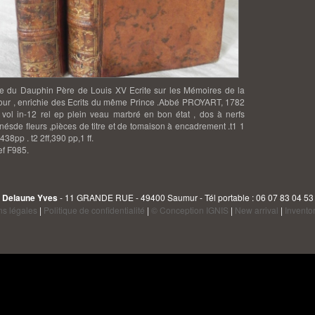
e du Dauphin Père de Louis XV Ecrite sur les Mémoires de la
ur , enrichie des Ecrits du même Prince .Abbé PROYART, 1782
 vol in-12 rel ep plein veau marbré en bon état , dos à nerfs
nésde fleurs ,pièces de titre et de tomaison à encadrement .t1 1
 ,438pp . t2 2ff,390 pp,1 ff.
f F985.
Delaune Yves
- 11 GRANDE RUE - 49400 Saumur - Tél portable : 06 07 83 04 53
ns légales
|
Politique de confidentialité
|
© Conception IGNIS
|
New arrival
|
Invento