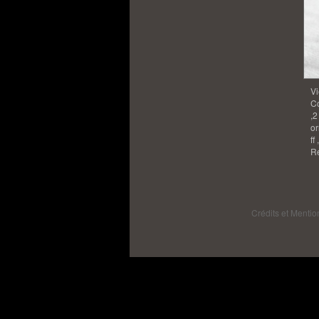
Vi
Co
,2
or
ff
Re
Crédits et Mentio