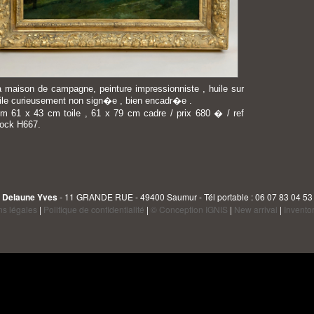
a maison de campagne, peinture impressionniste , huile sur
oile curieusement non sign�e , bien encadr�e .
im 61 x 43 cm toile , 61 x 79 cm cadre / prix 680 � / ref
tock H667.
Delaune Yves
- 11 GRANDE RUE - 49400 Saumur - Tél portable : 06 07 83 04 53
ns légales
|
Politique de confidentialité
|
© Conception IGNIS
|
New arrival
|
Invento