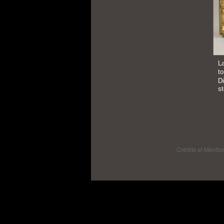
L
t
D
s
Crédits et Mentio